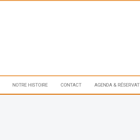
NOTRE HISTOIRE
CONTACT
AGENDA & RÉSERVAT
1, le théâtre de l’Éphémère 