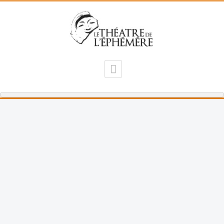
2024 - La Perruche et Le Poulet
( 2éme version)